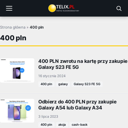
Przejdź
do
treści
Strona główna
»
400 pln
400 pln
400 PLN zwrotu na kartę przy zakupie
Galaxy S23 FE 5G
16 stycznia 2024
400 pln
galaxy
Galaxy S23 FE 5G
Odbierz do 400 PLN przy zakupie
Galaxy A54 lub Galaxy A34
3 lipca 2023
400 pln
akcja
cash-back