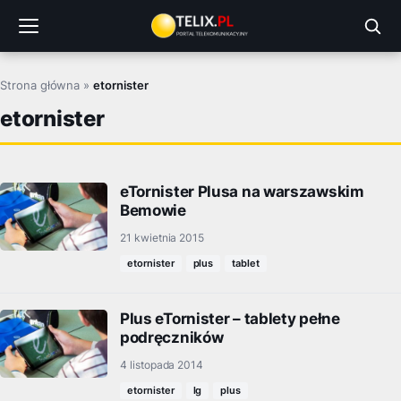
Przejdź
do
treści
Strona główna
»
etornister
etornister
eTornister Plusa na warszawskim
Bemowie
21 kwietnia 2015
etornister
plus
tablet
Plus eTornister – tablety pełne
podręczników
4 listopada 2014
etornister
lg
plus