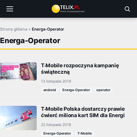
Przejdź
do
treści
Strona główna
»
Energa-Operator
Energa-Operator
T‑Mobile rozpoczyna kampanię
świąteczną
13 listopada 2019
android
Energa-Operator
operator
T‑Mobile Polska dostarczy prawie
ćwierć miliona kart SIM dla Energi
22 listopada 2018
Energa-Operator
T-Mobile