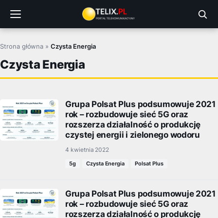
Przejdź
do
treści
Strona główna
»
Czysta Energia
Czysta Energia
Grupa Polsat Plus podsumowuje 2021
rok – rozbudowuje sieć 5G oraz
rozszerza działalność o produkcję
czystej energii i zielonego wodoru
4 kwietnia 2022
5g
Czysta Energia
Polsat Plus
Grupa Polsat Plus podsumowuje 2021
rok – rozbudowuje sieć 5G oraz
rozszerza działalność o produkcję