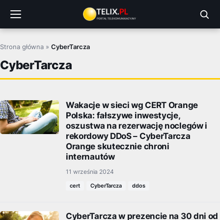
Przejdź
do
treści
Strona główna
»
CyberTarcza
CyberTarcza
Wakacje w sieci wg CERT Orange
Polska: fałszywe inwestycje,
oszustwa na rezerwację noclegów i
rekordowy DDoS – CyberTarcza
Orange skutecznie chroni
internautów
11 września 2024
cert
CyberTarcza
ddos
CyberTarcza w prezencie na 30 dni od