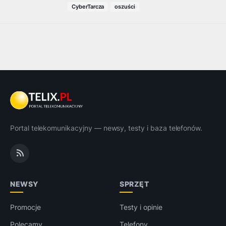
CyberTarcza
oszuści
Portal telekomunikacyjny — newsy, testy i baza telefonów.
NEWSY
SPRZĘT
Promocje
Testy i opinie
Polecamy
Telefony