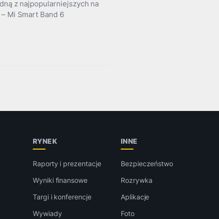
edną z najpopularniejszych na
 – Mi Smart Band 6
RYNEK
INNE
Raporty i prezentacje
Bezpieczeństwo
Wyniki finansowe
Rozrywka
Targi i konferencje
Aplikacje
Wywiady
Foto