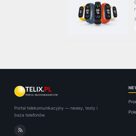
NE
Pro
Portal telekomunikacyjny — newsy, testy i
Pol
baza telefonów.