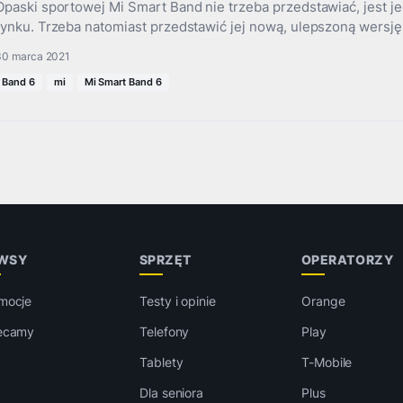
Opaski sportowej Mi Smart Band nie trzeba przedstawiać, jest j
rynku. Trzeba natomiast przedstawić jej nową, ulepszoną wersję
30 marca 2021
Band 6
mi
Mi Smart Band 6
WSY
SPRZĘT
OPERATORZY
mocje
Testy i opinie
Orange
ecamy
Telefony
Play
Tablety
T-Mobile
Dla seniora
Plus