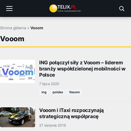
Przejdź
do
treści
Strona główna
»
Vooom
Vooom
ING połączył siły z Vooom – liderem
branży współdzielonej mobilności w
Polsce
7 lipca 2020
ing
polska
Vooom
Vooom i iTaxi rozpoczynają
strategiczną współpracę
27 sierpnia 2019