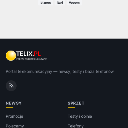
biznes
itaxi
Vooom
Portal telekomunikacyjny — newsy, testy i baza telefonów.
NEWSY
SPRZĘT
Promocje
Testy i opinie
Polecamy
Telefony