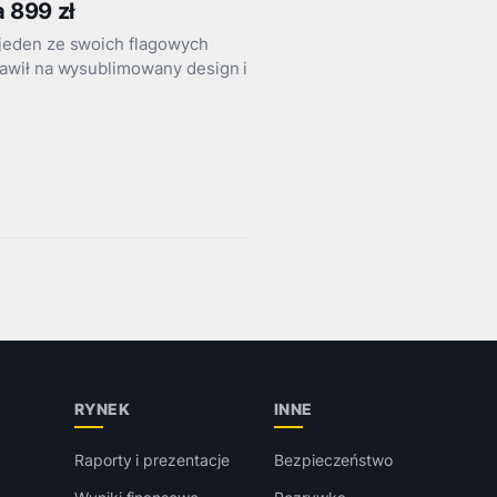
 899 zł
jeden ze swoich flagowych
awił na wysublimowany design i
RYNEK
INNE
Raporty i prezentacje
Bezpieczeństwo