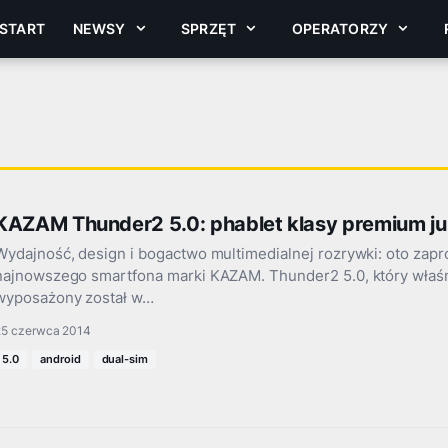
START
NEWSY
SPRZĘT
OPERATORZY
KAZAM Thunder2 5.0: phablet klasy premium ju
Wydajność, design i bogactwo multimedialnej rozrywki: oto zapr
najnowszego smartfona marki KAZAM. Thunder2 5.0, który właśn
wyposażony został w…
25 czerwca 2014
5.0
android
dual-sim