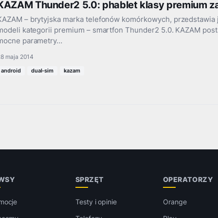
KAZAM Thunder2 5.0: phablet klasy premium za
KAZAM – brytyjska marka telefonów komórkowych, przedstawia 
modeli kategorii premium – smartfon Thunder2 5.0. KAZAM post
mocne parametry…
28 maja 2014
android
dual-sim
kazam
WSY
SPRZĘT
OPERATORZY
mocje
Testy i opinie
Orange