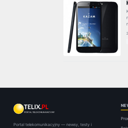
NE
Pro
Portal telekomunikacyjny — newsy, testy i