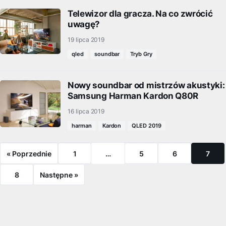
Telewizor dla gracza. Na co zwrócić
uwagę?
19 lipca 2019
qled
soundbar
Tryb Gry
Nowy soundbar od mistrzów akustyki:
Samsung Harman Kardon Q80R
16 lipca 2019
harman
Kardon
QLED 2019
« Poprzednie
1
…
5
6
7
8
Następne »