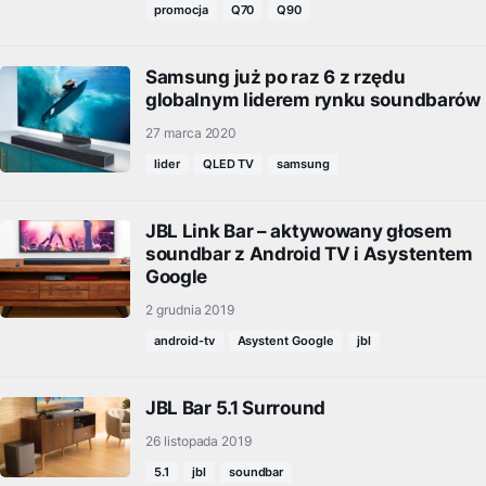
promocja
Q70
Q90
Samsung już po raz 6 z rzędu
globalnym liderem rynku soundbarów
27 marca 2020
lider
QLED TV
samsung
JBL Link Bar – aktywowany głosem
soundbar z Android TV i Asystentem
Google
2 grudnia 2019
android-tv
Asystent Google
jbl
JBL Bar 5.1 Surround
26 listopada 2019
5.1
jbl
soundbar