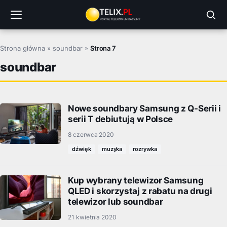
Przejdź
do
treści
Strona główna
»
soundbar
»
Strona 7
soundbar
Nowe soundbary Samsung z Q-Serii i
serii T debiutują w Polsce
8 czerwca 2020
dźwięk
muzyka
rozrywka
Kup wybrany telewizor Samsung
QLED i skorzystaj z rabatu na drugi
telewizor lub soundbar
21 kwietnia 2020