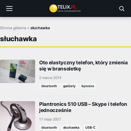
Przejdź
do
treści
Strona główna
»
słuchawka
słuchawka
Oto elastyczny telefon, który zmienia
się w bransoletkę
2 marca 2014
bluetooth
gadżety
kyocera
Plantronics 510 USB – Skype i telefon
jednocześnie
17 maja 2007
bluetooth
słuchawka
USB-С