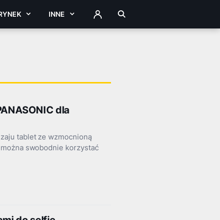
RYNEK
INNE
ZALOGUJ
PANASONIC dla
aju tablet ze wzmocnioną
o można swobodnie korzystać