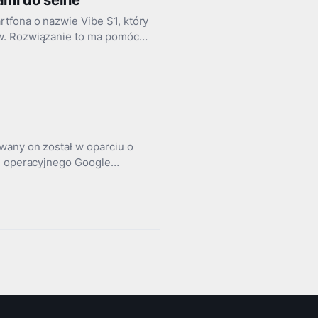
mi do selfie
tfona o nazwie Vibe S1, który
ów. Rozwiązanie to ma pomóc…
wany on został w oparciu o
mu operacyjnego Google…