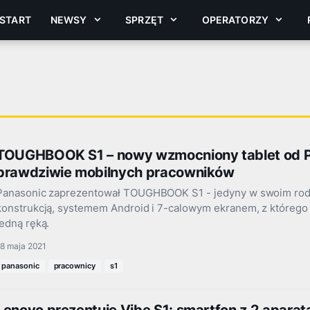
START
NEWSY
SPRZĘT
OPERATORZY
TOUGHBOOK S1 – nowy wzmocniony tablet od 
prawdziwie mobilnych pracowników
Panasonic zaprezentował TOUGHBOOK S1 - jedyny w swoim rodz
konstrukcją, systemem Android i 7-calowym ekranem, z któreg
jedną ręką.
18 maja 2021
panasonic
pracownicy
s1