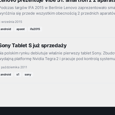
Lenovo prezentuje Vibe S1: smartfon z 2 aparata
Podczas targów IFA 2015 w Berlinie Lenovo zaprezentowało smar
wyróżnia się przede wszystkim obecnością 2 przednich aparat
3 września 2015
android
aparat
ifa2015
Sony Tablet S już sprzedaży
Na polskim rynku debiutuje właśnie pierwszy tablet Sony. Zbudo
wydajną platformę Nvidia Tegra 2 i pracuje pod kontrolą syste
 października 2011
android
s1
sony