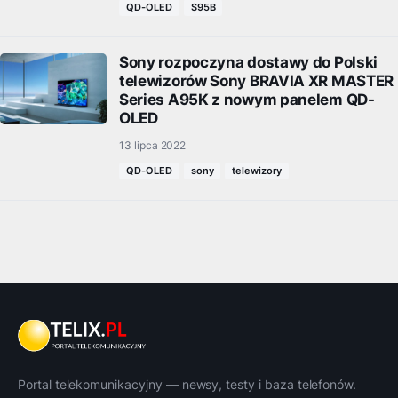
QD-OLED
S95B
Sony rozpoczyna dostawy do Polski
telewizorów Sony BRAVIA XR MASTER
Series A95K z nowym panelem QD-
OLED
13 lipca 2022
QD-OLED
sony
telewizory
Portal telekomunikacyjny — newsy, testy i baza telefonów.