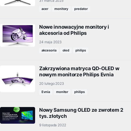
31 marca 2025
acer
monitory
predator
Nowe innowacyjne monitory i
akcesoria od Philips
24 maja 2023
akcesoria
oled
philips
Zakrzywiona matryca QD-OLED w
nowym monitorze Philips Evnia
20 lutego 2023
Evnia
monitor
philips
Nowy Samsung OLED ze zwrotem 2
tys. złotych
9 listopada 2022