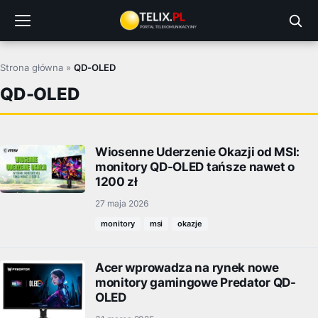
Przejdź
do
treści
Strona główna
»
QD-OLED
QD-OLED
Wiosenne Uderzenie Okazji od MSI:
monitory QD-OLED tańsze nawet o
1200 zł
27 maja 2026
monitory
msi
okazje
Acer wprowadza na rynek nowe
monitory gamingowe Predator QD-
OLED