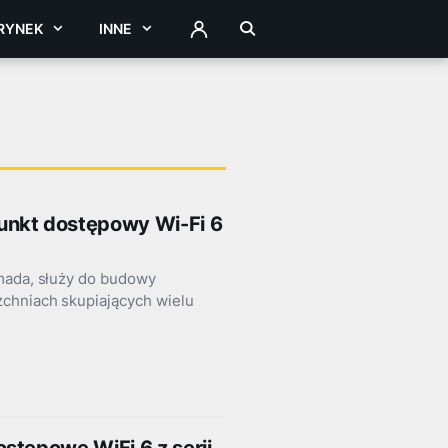
RYNEK
INNE
ZALOGUJ
unkt dostępowy Wi-Fi 6
Omada, służy do budowy
zchniach skupiających wielu