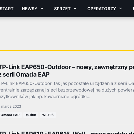
START
NEWSY
SPRZĘT
OPERATORZY
TP-Link EAP650-Outdoor – nowy, zewnętrzny p
z serii Omada EAP
TP-Link EAP650-Outdoor, tak jak pozostałe urządzenia z serii 
centralnie zarządzanej sieci bezprzewodowej na dużych powier
użytkowników jak np. kawiarniane ogródki…
8 marca 2023
Omada EAP
tp-link
Wi-Fi 6