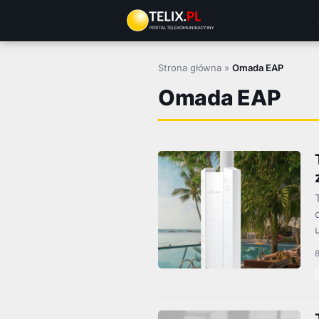
Przejdź
do
treści
Strona główna
»
Omada EAP
Omada EAP