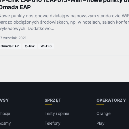
TP-Link EAP610 i EAP615-Wall – nowe punkty do
Omada EAP
Nowe punkty dostępowe działają w najnowszym standardzie WiFi
bardzo obciążonych środowiskach, np. w hotelach, salach konfe
wykładowych. Dodatkowo…
27 września 2021
Omada EAP
tp-link
Wi-Fi 6
WSY
SPRZĘT
OPERATORZY
mocje
Testy i opinie
Orange
ecamy
Telefony
Play