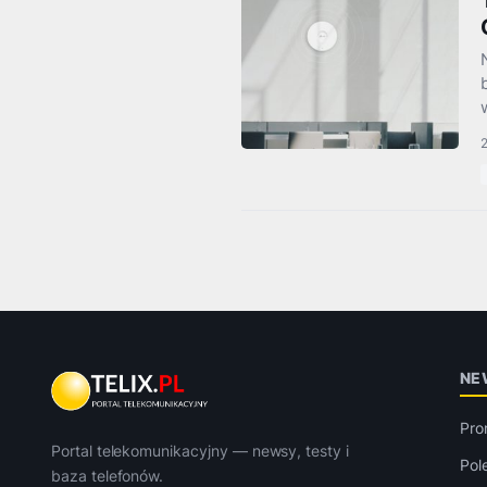
NE
Pro
Portal telekomunikacyjny — newsy, testy i
Pol
baza telefonów.