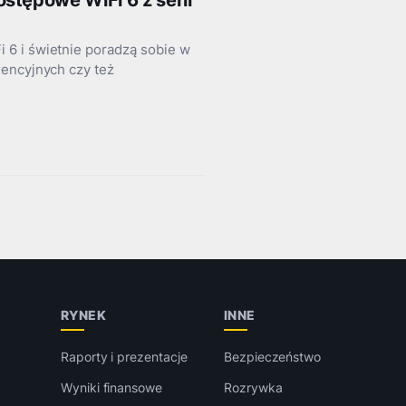
stępowe WiFi 6 z serii
 6 i świetnie poradzą sobie w
rencyjnych czy też
RYNEK
INNE
Raporty i prezentacje
Bezpieczeństwo
Wyniki finansowe
Rozrywka