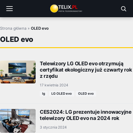
Przejdź
do
treści
Strona główna
»
OLED evo
OLED evo
Telewizory LG OLED evo otrzymują
certyfikat ekologiczny już czwarty rok
z rzędu
17 kwietnia 2024
lg
LG OLED evo
OLED evo
CES2024: LG prezentuje innowacyjne
telewizory OLED evo na 2024 rok
3 stycznia 2024