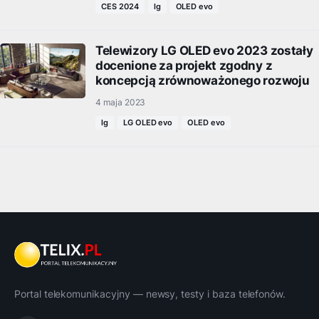
CES 2024
lg
OLED evo
Telewizory LG OLED evo 2023 zostały
docenione za projekt zgodny z
koncepcją zrównoważonego rozwoju
4 maja 2023
lg
LG OLED evo
OLED evo
Portal telekomunikacyjny — newsy, testy i baza telefonów.