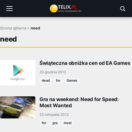
Przejdź
do
treści
Strona główna
»
need
need
Świąteczna obniżka cen od EA Games
20 grudnia 2012
dead
for
Games
Gra na weekend: Need for Speed:
Most Wanted
23 listopada 2012
for
gra
most