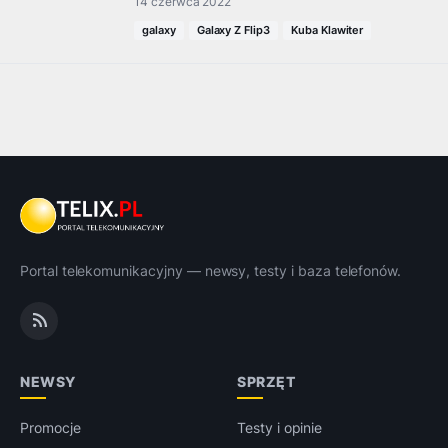
14 czerwca 2022
galaxy
Galaxy Z Flip3
Kuba Klawiter
Portal telekomunikacyjny — newsy, testy i baza telefonów.
NEWSY
SPRZĘT
Promocje
Testy i opinie