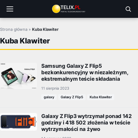
Przejdź
do
treści
Strona główna
»
Kuba Klawiter
Kuba Klawiter
Samsung Galaxy Z Flip5
bezkonkurencyjny w niezależnym,
ekstremalnym teście składania
11 sierpnia 2023
galaxy
Galaxy Z Flip5
Kuba Klawiter
Galaxy Z Flip3 wytrzymał ponad 142
godziny i 418 502 złożenia w teście
wytrzymałości na żywo