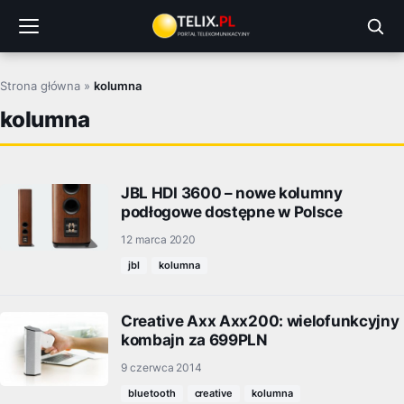
Przejdź
do
treści
Strona główna
»
kolumna
kolumna
JBL HDI 3600 – nowe kolumny
podłogowe dostępne w Polsce
12 marca 2020
jbl
kolumna
Creative Axx Axx200: wielofunkcyjny
kombajn za 699PLN
9 czerwca 2014
bluetooth
creative
kolumna