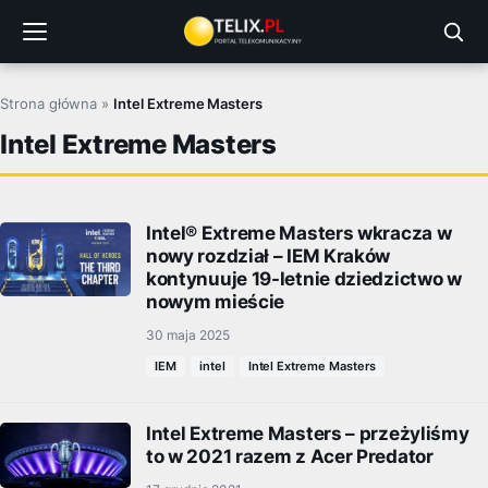
Przejdź
do
treści
Strona główna
»
Intel Extreme Masters
Intel Extreme Masters
Intel® Extreme Masters wkracza w
nowy rozdział – IEM Kraków
kontynuuje 19-letnie dziedzictwo w
nowym mieście
30 maja 2025
IEM
intel
Intel Extreme Masters
Intel Extreme Masters – przeżyliśmy
to w 2021 razem z Acer Predator