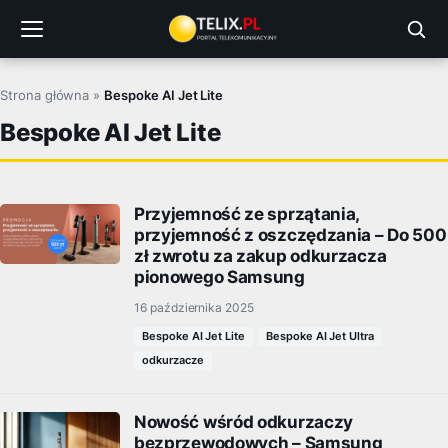
Przejdź
do
treści
Strona główna
»
Bespoke AI Jet Lite
Bespoke AI Jet Lite
Przyjemność ze sprzątania,
przyjemność z oszczędzania – Do 500
zł zwrotu za zakup odkurzacza
pionowego Samsung
16 października 2025
Bespoke AI Jet Lite
Bespoke AI Jet Ultra
odkurzacze
Nowość wśród odkurzaczy
bezprzewodowych – Samsung