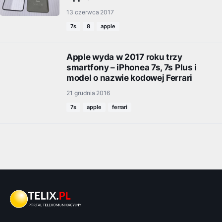
13 czerwca 2017
7s
8
apple
Apple wyda w 2017 roku trzy
smartfony – iPhonea 7s, 7s Plus i
model o nazwie kodowej Ferrari
21 grudnia 2016
7s
apple
ferrari