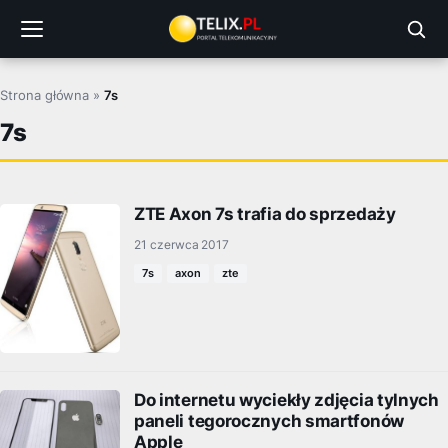
Przejdź
do
treści
Strona główna
»
7s
7s
ZTE Axon 7s trafia do sprzedaży
21 czerwca 2017
7s
axon
zte
Do internetu wyciekły zdjęcia tylnych
paneli tegorocznych smartfonów
Apple