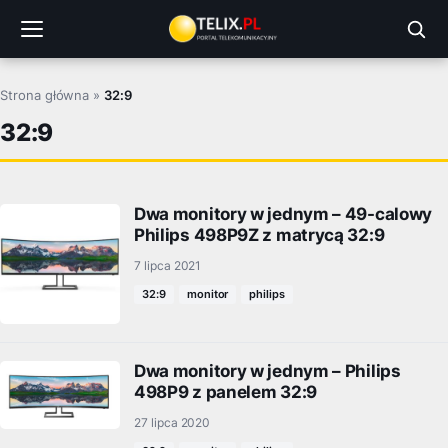
Przejdź
do
treści
Strona główna
»
32:9
32:9
Dwa monitory w jednym – 49-calowy
Philips 498P9Z z matrycą 32:9
7 lipca 2021
32:9
monitor
philips
Dwa monitory w jednym – Philips
498P9 z panelem 32:9
27 lipca 2020