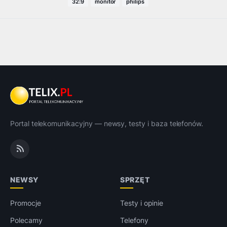
32:9
monitor
philips
Portal telekomunikacyjny — newsy, testy i baza telefonów.
NEWSY
SPRZĘT
Promocje
Testy i opinie
Polecamy
Telefony