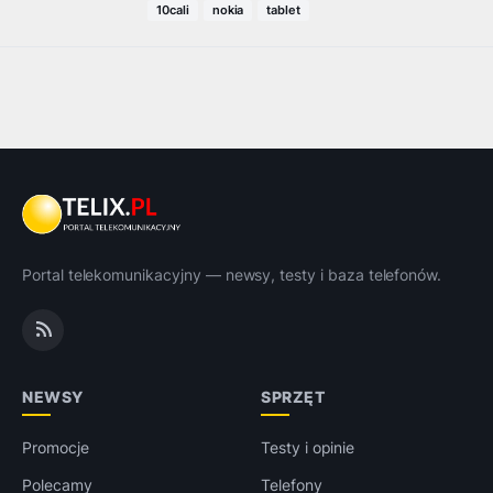
10cali
nokia
tablet
Portal telekomunikacyjny — newsy, testy i baza telefonów.
NEWSY
SPRZĘT
Promocje
Testy i opinie
Polecamy
Telefony