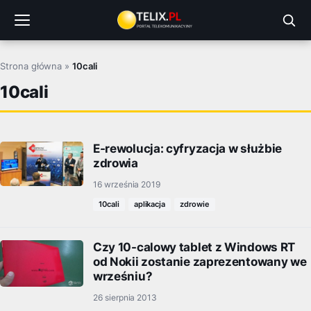
Przejdź
do
treści
Strona główna
»
10cali
10cali
E-rewolucja: cyfryzacja w służbie
zdrowia
16 września 2019
10cali
aplikacja
zdrowie
Czy 10-calowy tablet z Windows RT
od Nokii zostanie zaprezentowany we
wrześniu?
26 sierpnia 2013