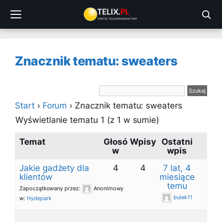
Przejdź
do
treści
Znacznik tematu: sweaters
Start
›
Forum
›
Znacznik tematu: sweaters
Wyświetlanie tematu 1 (z 1 w sumie)
Temat
Głosó
Wpisy
Ostatni
w
wpis
Jakie gadżety dla
4
4
7 lat, 4
klientów
miesiące
temu
Zapoczątkowany przez:
Anonimowy
bulek11
w:
Hydepark