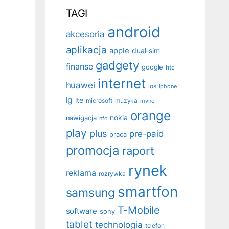
TAGI
android
akcesoria
aplikacja
apple
dual-sim
gadgety
finanse
google
htc
internet
huawei
ios
iphone
lg
lte
muzyka
microsoft
mvno
orange
nokia
nawigacja
nfc
play
plus
pre-paid
praca
promocja
raport
rynek
reklama
rozrywka
smartfon
samsung
T-Mobile
software
sony
tablet
technologia
telefon