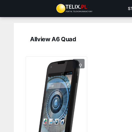
Przejdź
S
do
treści
Allview A6 Quad
⚲