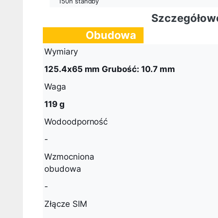
150h standby
Szczegółowe
Obudowa
Wymiary
125.4x65 mm Grubość: 10.7 mm
Waga
119 g
Wodoodporność
-
Wzmocniona
obudowa
-
Złącze SIM