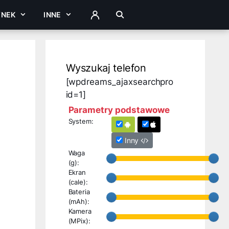
YNEK
INNE
ZALOGUJ
Wyszukaj telefon
[wpdreams_ajaxsearchpro
id=1]
Parametry podstawowe
System:
Inny
Waga
(g):
Ekran
(cale):
Bateria
(mAh):
Kamera
(MPix):