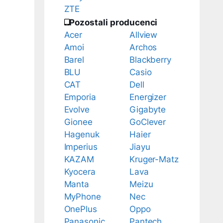
ZTE
Pozostali producenci
Acer
Allview
Amoi
Archos
Barel
Blackberry
BLU
Casio
CAT
Dell
Emporia
Energizer
Evolve
Gigabyte
Gionee
GoClever
Hagenuk
Haier
Imperius
Jiayu
KAZAM
Kruger-Matz
Kyocera
Lava
Manta
Meizu
MyPhone
Nec
OnePlus
Oppo
Panasonic
Pantech