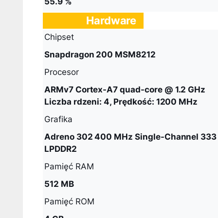
55.9 %
Hardware
Chipset
Snapdragon 200 MSM8212
Procesor
ARMv7 Cortex-A7 quad-core @ 1.2 GHz
Liczba rdzeni: 4, Prędkość: 1200 MHz
Grafika
Adreno 302 400 MHz Single-Channel 33
LPDDR2
Pamięć RAM
512 MB
Pamięć ROM