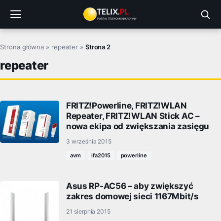
Przejdź
do
treści
Strona główna
»
repeater
»
Strona 2
repeater
FRITZ!Powerline, FRITZ!WLAN
Repeater, FRITZ!WLAN Stick AC –
nowa ekipa od zwiększania zasięgu
3 września 2015
avm
ifa2015
powerline
Asus RP-AC56 – aby zwiększyć
zakres domowej sieci 1167Mbit/s
21 sierpnia 2015