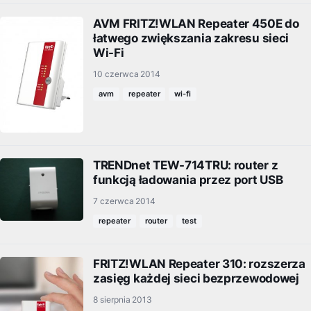
AVM FRITZ!WLAN Repeater 450E do
łatwego zwiększania zakresu sieci
Wi-Fi
10 czerwca 2014
avm
repeater
wi-fi
TRENDnet TEW-714TRU: router z
funkcją ładowania przez port USB
7 czerwca 2014
repeater
router
test
FRITZ!WLAN Repeater 310: rozszerza
zasięg każdej sieci bezprzewodowej
8 sierpnia 2013