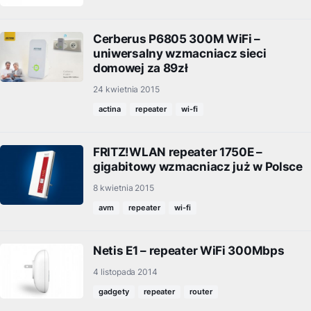
Cerberus P6805 300M WiFi –
uniwersalny wzmacniacz sieci
domowej za 89zł
24 kwietnia 2015
actina
repeater
wi-fi
FRITZ!WLAN repeater 1750E –
gigabitowy wzmacniacz już w Polsce
8 kwietnia 2015
avm
repeater
wi-fi
Netis E1 – repeater WiFi 300Mbps
4 listopada 2014
gadgety
repeater
router