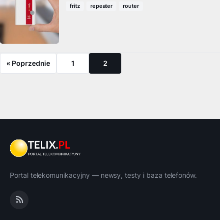
fritz
repeater
router
« Poprzednie
1
2
Portal telekomunikacyjny — newsy, testy i baza telefonów.