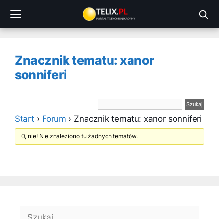
Przejdź
do
treści
Znacznik tematu: xanor
sonniferi
Start
›
Forum
›
Znacznik tematu: xanor sonniferi
O, nie! Nie znaleziono tu żadnych tematów.
Szukaj: