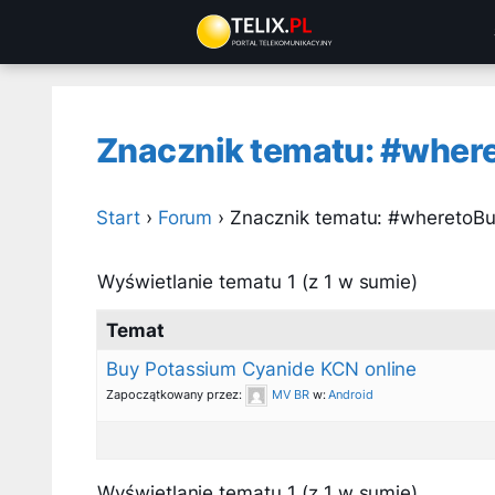
Przejdź
do
treści
Znacznik tematu: #wher
Start
›
Forum
›
Znacznik tematu: #wheretoBu
Wyświetlanie tematu 1 (z 1 w sumie)
Temat
Buy Potassium Cyanide KCN online
Zapoczątkowany przez:
MV BR
w:
Android
Wyświetlanie tematu 1 (z 1 w sumie)