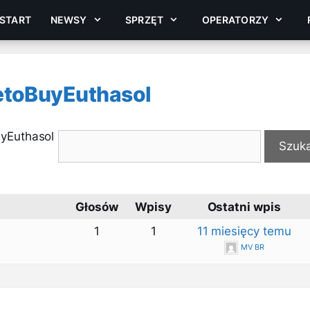
START
NEWSY
SPRZĘT
OPERATORZY
etoBuyEuthasol
yEuthasol
Głosów
Wpisy
Ostatni wpis
1
1
11 miesięcy temu
MV BR