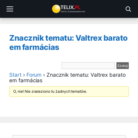
Przejdź
do
treści
Znacznik tematu: Valtrex barato
em farmácias
Start
›
Forum
›
Znacznik tematu: Valtrex barato
em farmácias
O, nie! Nie znaleziono tu żadnych tematów.