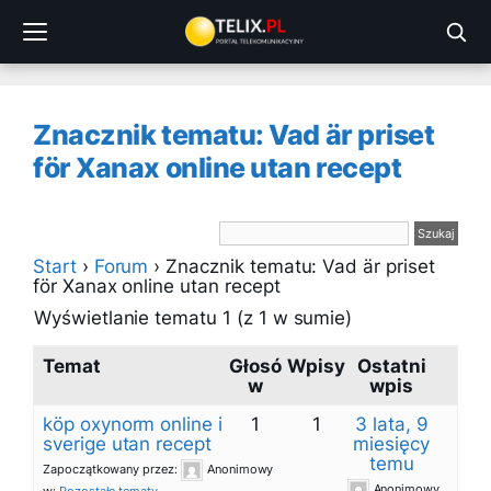
Przejdź
do
treści
Znacznik tematu: Vad är priset
för Xanax online utan recept
Start
›
Forum
›
Znacznik tematu: Vad är priset
för Xanax online utan recept
Wyświetlanie tematu 1 (z 1 w sumie)
Temat
Głosó
Wpisy
Ostatni
w
wpis
köp oxynorm online i
1
1
3 lata, 9
sverige utan recept
miesięcy
temu
Zapoczątkowany przez:
Anonimowy
Anonimowy