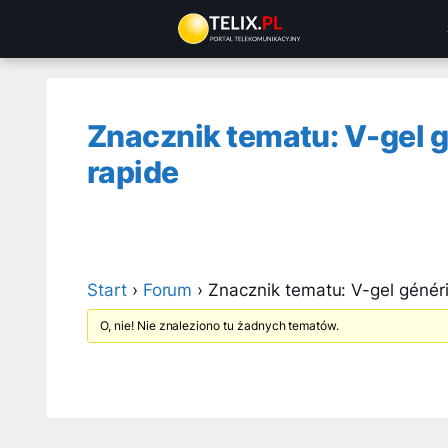
Przejdź
do
treści
Znacznik tematu: V-gel g
rapide
Start
›
Forum
›
Znacznik tematu: V-gel généri
O, nie! Nie znaleziono tu żadnych tematów.