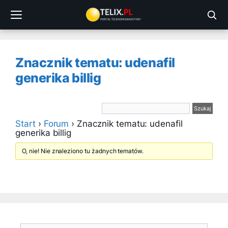
Przejdź
do
treści
Znacznik tematu: udenafil
generika billig
Start
›
Forum
›
Znacznik tematu: udenafil
generika billig
O, nie! Nie znaleziono tu żadnych tematów.