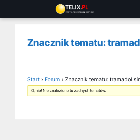
Przejdź
do
treści
Znacznik tematu: tramado
Start
›
Forum
›
Znacznik tematu: tramadol si
O, nie! Nie znaleziono tu żadnych tematów.