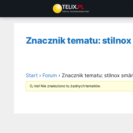
Przejdź
do
treści
Znacznik tematu: stilnox
Start
›
Forum
›
Znacznik tematu: stilnox smär
O, nie! Nie znaleziono tu żadnych tematów.