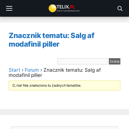
Przejdź
do
treści
Znacznik tematu: Salg af
modafinil piller
Start
›
Forum
›
Znacznik tematu: Salg af
modafinil piller
O, nie! Nie znaleziono tu żadnych tematów.