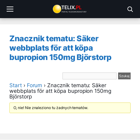
Przejdź
do
treści
Znacznik tematu: Säker
webbplats för att köpa
bupropion 150mg Björstorp
Start
›
Forum
›
Znacznik tematu: Säker
webbplats för att köpa bupropion 150mg
Björstorp
O, nie! Nie znaleziono tu żadnych tematów.