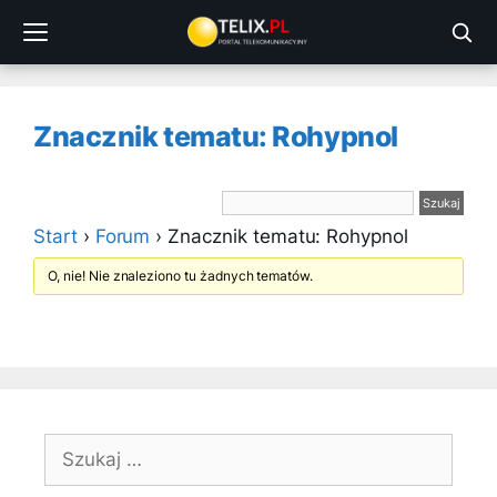
Przejdź
do
treści
Znacznik tematu: Rohypnol
Start
›
Forum
›
Znacznik tematu: Rohypnol
O, nie! Nie znaleziono tu żadnych tematów.
Szukaj: