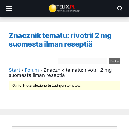
Przejdź
do
treści
Znacznik tematu: rivotril 2 mg
suomesta ilman reseptiä
Start
›
Forum
›
Znacznik tematu: rivotril 2 mg
suomesta ilman reseptiä
O, nie! Nie znaleziono tu żadnych tematów.