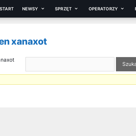
START
NEWSY
SPRZĘT
OPERATORZY
jen xanaxot
anaxot