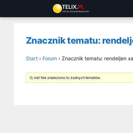
Przejdź
do
treści
Znacznik tematu: rendel
Start
›
Forum
›
Znacznik tematu: rendeljen x
O, nie! Nie znaleziono tu żadnych tematów.