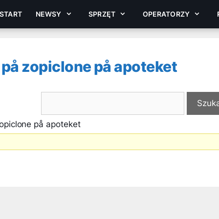
START
NEWSY
SPRZĘT
OPERATORZY
 på zopiclone på apoteket
opiclone på apoteket