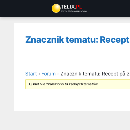
Przejdź
do
treści
Znacznik tematu: Recept
Start
›
Forum
›
Znacznik tematu: Recept på z
O, nie! Nie znaleziono tu żadnych tematów.