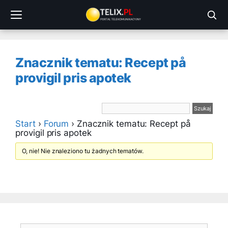
Przejdź
do
treści
Znacznik tematu: Recept på
provigil pris apotek
Start
›
Forum
›
Znacznik tematu: Recept på
provigil pris apotek
O, nie! Nie znaleziono tu żadnych tematów.