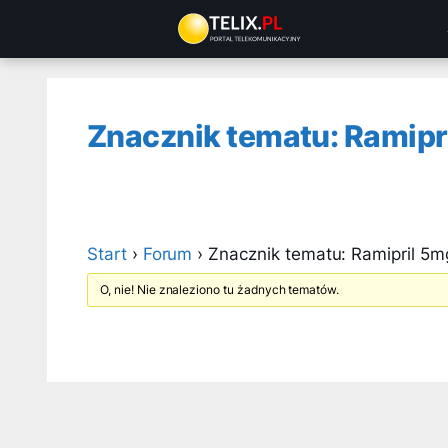
Przejdź
do
treści
Znacznik tematu: Ramipri
Start
›
Forum
›
Znacznik tematu: Ramipril 5m
O, nie! Nie znaleziono tu żadnych tematów.