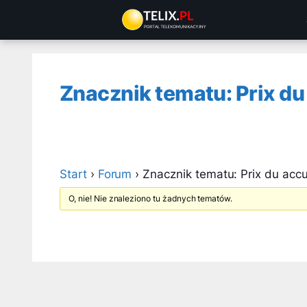
Przejdź
do
treści
Znacznik tematu: Prix d
Start
›
Forum
›
Znacznik tematu: Prix du acc
O, nie! Nie znaleziono tu żadnych tematów.