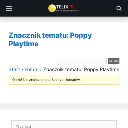
Przejdź
do
treści
Znacznik tematu: Poppy
Playtime
Start
›
Forum
›
Znacznik tematu: Poppy Playtime
O, nie! Nie znaleziono tu żadnych tematów.
Szukaj: