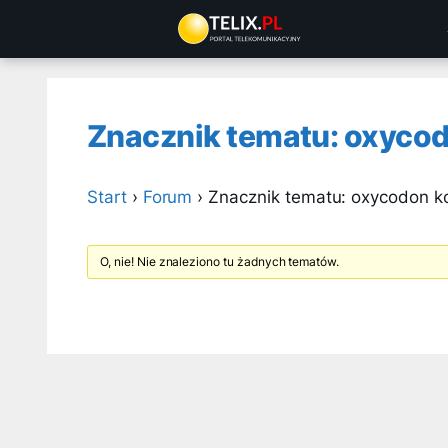
Przejdź
do
treści
Znacznik tematu: oxyco
Start
›
Forum
›
Znacznik tematu: oxycodon k
O, nie! Nie znaleziono tu żadnych tematów.