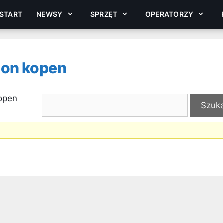
START
NEWSY
SPRZĘT
OPERATORZY
don kopen
open