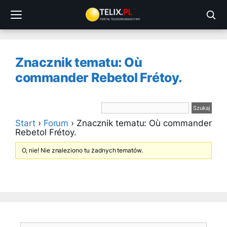
Przejdź
do
treści
Znacznik tematu: Où
commander Rebetol Frétoy.
Start
›
Forum
›
Znacznik tematu: Où commander
Rebetol Frétoy.
O, nie! Nie znaleziono tu żadnych tematów.