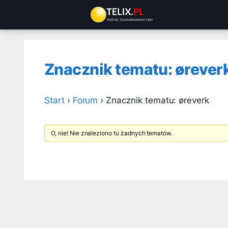
Przejdź
do
treści
Znacznik tematu: ørever
Start
›
Forum
›
Znacznik tematu: øreverk
O, nie! Nie znaleziono tu żadnych tematów.