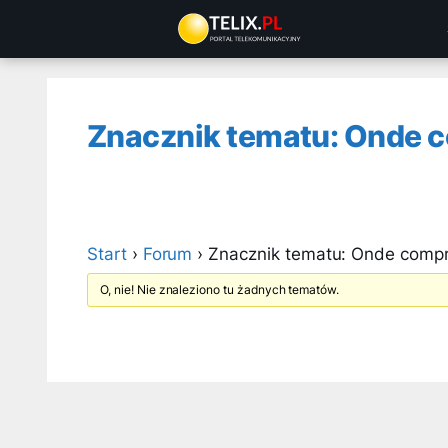
Przejdź
do
treści
Znacznik tematu: Onde 
Start
›
Forum
›
Znacznik tematu: Onde comp
O, nie! Nie znaleziono tu żadnych tematów.