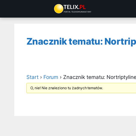
Przejdź
do
treści
Znacznik tematu: Nortrip
Start
›
Forum
›
Znacznik tematu: Nortriptylin
O, nie! Nie znaleziono tu żadnych tematów.