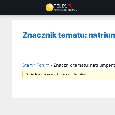
Przejdź
do
treści
Znacznik tematu: natriu
Start
›
Forum
›
Znacznik tematu: natriumpent
O, nie! Nie znaleziono tu żadnych tematów.