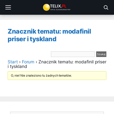
Przejdź
do
treści
Znacznik tematu: modafinil
priser i tyskland
Start
›
Forum
›
Znacznik tematu: modafinil priser
i tyskland
O, nie! Nie znaleziono tu żadnych tematów.